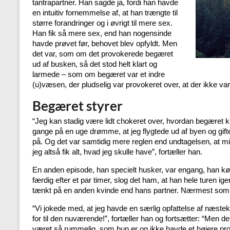
tantrapartner. Han sagde ja, fordi han havde
en intuitiv fornemmelse af, at han trængte til
større forandringer og i øvrigt til mere sex.
Han fik så mere sex, end han nogensinde
havde prøvet før, behovet blev opfyldt. Men
det var, som om det provokerede begæret
ud af busken, så det stod helt klart og
larmede – som om begæret var et indre
(u)væsen, der pludselig var provokeret over, at der ikke var
Begæret styrer
“Jeg kan stadig være lidt chokeret over, hvordan begæret 
gange på en uge drømme, at jeg flygtede ud af byen og gif
på. Og det var samtidig mere reglen end undtagelsen, at mi
jeg altså fik alt, hvad jeg skulle have”, fortæller han.
En anden episode, han specielt husker, var engang, han kø
færdig efter et par timer, slog det ham, at han hele turen i
tænkt på en anden kvinde end hans partner. Nærmest som
“Vi jokede med, at jeg havde en særlig opfattelse af næstek
for til den nuværende!”, fortæller han og fortsætter: “Men det
været så rummelig, som hun er og ikke havde et højere pro