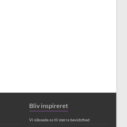
Bliv inspireret
Vi slåssede os til større bevidsthed