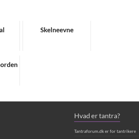
al
Skelneevne
sorden
Hvad er tantra?
Tantraforum.dk er for tantrikere