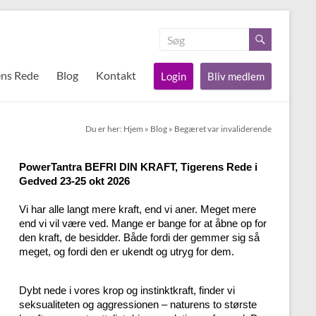
ens Rede
Blog
Kontakt
Login
Bliv medlem
Du er her:
Hjem
»
Blog
»
Begæret var invaliderende
PowerTantra BEFRI DIN KRAFT, Tigerens Rede i
Gedved 23-25 okt 2026
Vi har alle langt mere kraft, end vi aner. Meget mere
end vi vil være ved. Mange er bange for at åbne op for
den kraft, de besidder. Både fordi der gemmer sig så
meget, og fordi den er ukendt og utryg for dem.
Dybt nede i vores krop og instinktkraft, finder vi
seksualiteten og aggressionen – naturens to største