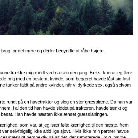
 brug for det mere og derfor begyndte at råbe højere.
kunne trække mig rundt ved næsen dengang. F.eks. kunne jeg flere
tede mig med en bestemt kvinde, som begæret havde låst sig fast
ne tanker faldt på andre kvinder, når vi dyrkede sex, også selvom
rte rundt på en havetraktor og slog en stor græsplæne. Da han var
gennem, i al den tid han havde siddet på traktoren, havde tænkt og
 besat. Han havde næsten ikke ænset græsslåningen.
ærlighed, som var, at jeg især følte kærlighed til den næste, frem
 var selvfølgelig ikke altid lige sjovt. Hvis ikke min partner havde
cesmæssigt perspektiv på alt det, der rumsterede i mig, havde