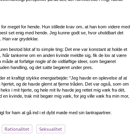
 for meget for hende. Hun stillede krav om, at han kom videre med
dybest set enig med hende. Jeg kunne godt se, hvor uholdbart det
 Han var grydeklar.
 bestod blot af to simple ting: Det ene var konstant at holde et
. Når tankerne om en anden kvinde meldte sig, fik de lov at være
 måde at forfølge nogle af de vidtløftige ideer, som begæret
uden handling, og det satte begæret under pres.
r et kraftigt stykke energiarbejde: “Jeg havde en oplevelse af at
i hjertet, og de havde glemt at fjerne tråden. Det var også, som om
ks i mit hjerte, og hele mit liv havde jeg rettet mig væk fra dét,
d en kvinde, trak mit begær mig væk, for jeg ville væk fra min mor,
igt for ham at gå ind i et dybt møde med sin tantrapartner.
Rationalitet
Seksualitet