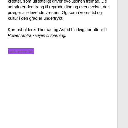
kræfter, som utrætteligt driver evolutionen fremad. De
udtrykker den trang til reproduktion og overlevelse, der
præger alle levende væsner. Og som i vores tid og
kultur i den grad er undertrykt.
Kursusholdere: Thomas og Astrid Lindvig, forfattere til
PowerTantra - vejen til forening
.
Læs mere her