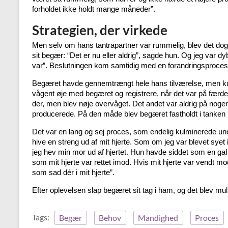
forholdet ikke holdt mange måneder”.
Strategien, der virkede
Men selv om hans tantrapartner var rummelig, blev det dog
sit begær: “Det er nu eller aldrig”, sagde hun. Og jeg var 
var”. Beslutningen kom samtidig med en forandringsproces.
Begæret havde gennemtrængt hele hans tilværelse, men kuren
vågent øje med begæret og registrere, når det var på færde
der, men blev nøje overvåget. Det andet var aldrig på nogen
producerede. På den måde blev begæret fastholdt i tanken 
Det var en lang og sej proces, som endelig kulminerede unde
hive en streng ud af mit hjerte. Som om jeg var blevet syet 
jeg hev min mor ud af hjertet. Hun havde siddet som en gal he
som mit hjerte var rettet imod. Hvis mit hjerte var vendt mo
som sad dér i mit hjerte”.
Efter oplevelsen slap begæret sit tag i ham, og det blev mul
Tags:
Begær
Behov
Mandighed
Proces