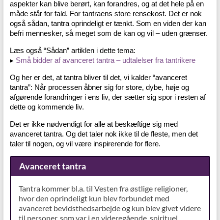
aspekter kan blive berørt, kan forandres, og at det hele på en
måde står for fald. For tantraens store rensekost. Det er nok
også sådan, tantra oprindeligt er tænkt. Som en viden der kan
befri mennesker, så meget som de kan og vil – uden grænser.
Læs også “Sådan” artiklen i dette tema:
▸
Små bidder af avanceret tantra – udtalelser fra tantrikere
Og her er det, at tantra bliver til det, vi kalder “avanceret
tantra”: Når processen åbner sig for store, dybe, høje og
afgørende forandringer i ens liv, der sætter sig spor i resten af
dette og kommende liv.
Det er ikke nødvendigt for alle at beskæftige sig med
avanceret tantra. Og det taler nok ikke til de fleste, men det
taler til nogen, og vil være inspirerende for flere.
Avanceret tantra
Tantra kommer bl.a. til Vesten fra østlige religioner,
hvor den oprindeligt kun blev forbundet med
avanceret bevidsthedsarbejde og kun blev givet videre
til personer, som var i en videregående, spirituel