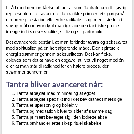
I tråd med den forståelse af tantra, som Tantraforum.dk i øvrigt
repræsenterer, er avanceret tantra ikke primært et spørgsmål
om mere præstation eller ydre radikale tiltag, men i stedet et
spørgsmål om hvor dybt man tør lade den tantriske proces
trænge ind i sin seksualitet, sit liv og sit parforhold.
Det avancerede består i, at man forbinder tantra og seksualitet
med spiritualitet på en helt afgørende måde. Den spirituelle
energi strømmer gennem seksualiteten. Det kan f.eks.
opleves som det at have en opgave, at livet vil noget med én
eller at man står til rådighed for en højere proces, der
strømmer gennem en.
Tantra bliver avanceret når:
Tantra arbejder med minimering af egoet
Tantra arbejder specifikt ind i det bevidsthedsmæssige
Tantra er upersonlig og kollektiv
Tantra og meditation bliver to sider af samme sag
Tantra primært bevæger sig i den lodrette akse
Tantra omhandler æterisk-spirituel skabelse