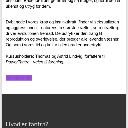
besidder. Både fordi der gemmer sig så meget, og fordi den er
ukendt og utryg for dem.
Dybt nede i vores krop og instinktkraft, finder vi seksualiteten
og aggressionen – naturens to største kræfter, som utrætteligt
driver evolutionen fremad. De udtrykker den trang til
reproduktion og overlevelse, der præger alle levende væsner.
Og som i vores tid og kultur i den grad er undertrykt.
Kursusholdere: Thomas og Astrid Lindvig, forfattere til
PowerTantra - vejen til forening
.
Læs mere her
Hvad er tantra?