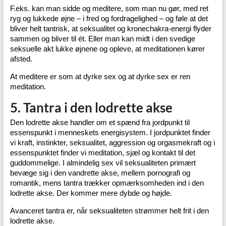
F.eks. kan man sidde og meditere, som man nu gør, med ret
ryg og lukkede øjne – i fred og fordragelighed – og føle at det
bliver helt tantrisk, at seksualitet og kronechakra-energi flyder
sammen og bliver til ét. Eller man kan midt i den svedige
seksuelle akt lukke øjnene og opleve, at meditationen kører
afsted.
At meditere er som at dyrke sex og at dyrke sex er ren
meditation.
5. Tantra i den lodrette akse
Den lodrette akse handler om et spænd fra jordpunkt til
essenspunkt i menneskets energisystem. I jordpunktet finder
vi kraft, instinkter, seksualitet, aggression og orgasmekraft og i
essenspunktet finder vi meditation, sjæl og kontakt til det
guddommelige. I almindelig sex vil seksualiteten primært
bevæge sig i den vandrette akse, mellem pornografi og
romantik, mens tantra trækker opmærksomheden ind i den
lodrette akse. Der kommer mere dybde og højde.
Avanceret tantra er, når seksualiteten strømmer helt frit i den
lodrette akse.