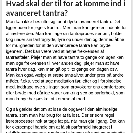
Hvad skal der til for at komme ind i
avanceret tantra?
Man kan ikke beslutte sig for at dyrke avanceret tantra. Det
ligger uden for jegets kontrol. Men man kan gøre en indsats for
at invitere den: Man kan tage sin tantraproces seriøst, holde
kog under sin tantragryde, fyre op under den og dermed åbne
for muligheden for at den avancerede tantra kan bryde
igennem. Det kan være ved at højne frekvensen af
tantraaftaler. Plejer man at have tantra to gange om ugen kan
man øge frekvensen til hver anden dag, plejer man at have
tantra hver dag, kan man gå op til to gange om dagen osv.
Man kan også vælge at sætte tantralivet under pres på andre
måder, f.eks. ved at øge meditation før, efter og i forbindelse
med, inddrage nye stillinger, som provokerer ens comfortzone
eller bryde med dårlige vaner omkring sex og parforhold, som
man længe har ønsket at komme af med.
Og så gælder det om at løse de opgaver i den almindelige
tantra, som man har brug for at få løst. Der er som regel
læreprocesser nok at tage fat på, når man går i gang. Det kan
for ekspempel handle om at få sit parforhold integreret i
udviklingsprocessen, rydde op i skygger på eget og modsatte