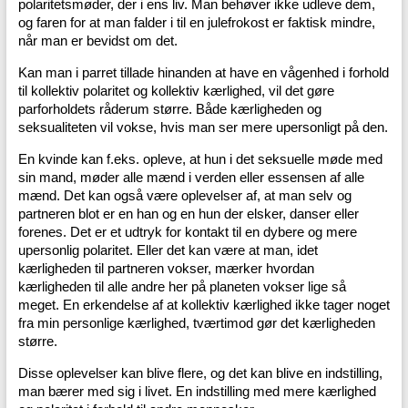
polaritetsmøder, der i ens liv. Man behøver ikke udleve dem,
og faren for at man falder i til en julefrokost er faktisk mindre,
når man er bevidst om det.
Kan man i parret tillade hinanden at have en vågenhed i forhold
til kollektiv polaritet og kollektiv kærlighed, vil det gøre
parforholdets råderum større. Både kærligheden og
seksualiteten vil vokse, hvis man ser mere upersonligt på den.
En kvinde kan f.eks. opleve, at hun i det seksuelle møde med
sin mand, møder alle mænd i verden eller essensen af alle
mænd. Det kan også være oplevelser af, at man selv og
partneren blot er en han og en hun der elsker, danser eller
forenes. Det er et udtryk for kontakt til en dybere og mere
upersonlig polaritet. Eller det kan være at man, idet
kærligheden til partneren vokser, mærker hvordan
kærligheden til alle andre her på planeten vokser lige så
meget. En erkendelse af at kollektiv kærlighed ikke tager noget
fra min personlige kærlighed, tværtimod gør det kærligheden
større.
Disse oplevelser kan blive flere, og det kan blive en indstilling,
man bærer med sig i livet. En indstilling med mere kærlighed