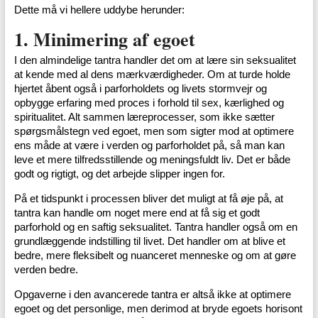
Dette må vi hellere uddybe herunder:
1. Minimering af egoet
I den almindelige tantra handler det om at lære sin seksualitet
at kende med al dens mærkværdigheder. Om at turde holde
hjertet åbent også i parforholdets og livets stormvejr og
opbygge erfaring med proces i forhold til sex, kærlighed og
spiritualitet. Alt sammen læreprocesser, som ikke sætter
spørgsmålstegn ved egoet, men som sigter mod at optimere
ens måde at være i verden og parforholdet på, så man kan
leve et mere tilfredsstillende og meningsfuldt liv. Det er både
godt og rigtigt, og det arbejde slipper ingen for.
På et tidspunkt i processen bliver det muligt at få øje på, at
tantra kan handle om noget mere end at få sig et godt
parforhold og en saftig seksualitet. Tantra handler også om en
grundlæggende indstilling til livet. Det handler om at blive et
bedre, mere fleksibelt og nuanceret menneske og om at gøre
verden bedre.
Opgaverne i den avancerede tantra er altså ikke at optimere
egoet og det personlige, men derimod at bryde egoets horisont