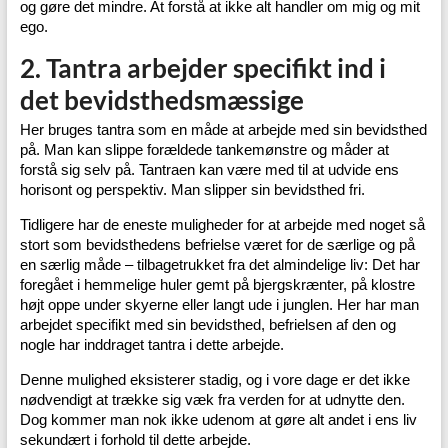
og gøre det mindre. At forstå at ikke alt handler om mig og mit
ego.
2. Tantra arbejder specifikt ind i
det bevidsthedsmæssige
Her bruges tantra som en måde at arbejde med sin bevidsthed
på. Man kan slippe forældede tankemønstre og måder at
forstå sig selv på. Tantraen kan være med til at udvide ens
horisont og perspektiv. Man slipper sin bevidsthed fri.
Tidligere har de eneste muligheder for at arbejde med noget så
stort som bevidsthedens befrielse været for de særlige og på
en særlig måde – tilbagetrukket fra det almindelige liv: Det har
foregået i hemmelige huler gemt på bjergskrænter, på klostre
højt oppe under skyerne eller langt ude i junglen. Her har man
arbejdet specifikt med sin bevidsthed, befrielsen af den og
nogle har inddraget tantra i dette arbejde.
Denne mulighed eksisterer stadig, og i vore dage er det ikke
nødvendigt at trække sig væk fra verden for at udnytte den.
Dog kommer man nok ikke udenom at gøre alt andet i ens liv
sekundært i forhold til dette arbejde.