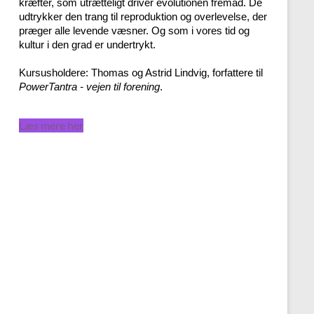
kræfter, som utrætteligt driver evolutionen fremad. De
udtrykker den trang til reproduktion og overlevelse, der
præger alle levende væsner. Og som i vores tid og
kultur i den grad er undertrykt.
Kursusholdere: Thomas og Astrid Lindvig, forfattere til
PowerTantra - vejen til forening
.
Læs mere her