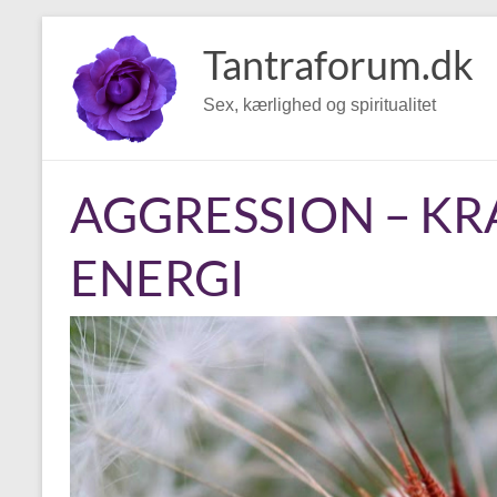
Skip
to
Tantraforum.dk
content
Sex, kærlighed og spiritualitet
AGGRESSION – KRA
ENERGI