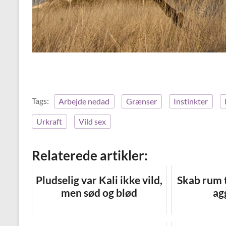
Tags:
Arbejde nedad
Grænser
Instinkter
Urkraft
Vild sex
Relaterede artikler:
Pludselig var Kali ikke vild,
Skab rum t
men sød og blød
ag