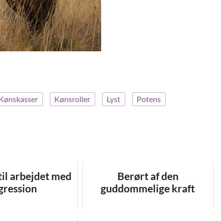
Kønskasser
Kønsroller
Lyst
Potens
il arbejdet med
Berørt af den
gression
guddommelige kraft