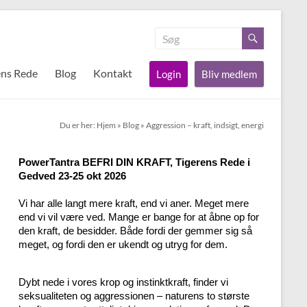
ens Rede
Blog
Kontakt
Login
Bliv medlem
Du er her:
Hjem
»
Blog
»
Aggression – kraft, indsigt, energi
PowerTantra BEFRI DIN KRAFT, Tigerens Rede i
Gedved 23-25 okt 2026
Vi har alle langt mere kraft, end vi aner. Meget mere
end vi vil være ved. Mange er bange for at åbne op for
den kraft, de besidder. Både fordi der gemmer sig så
meget, og fordi den er ukendt og utryg for dem.
Dybt nede i vores krop og instinktkraft, finder vi
seksualiteten og aggressionen – naturens to største