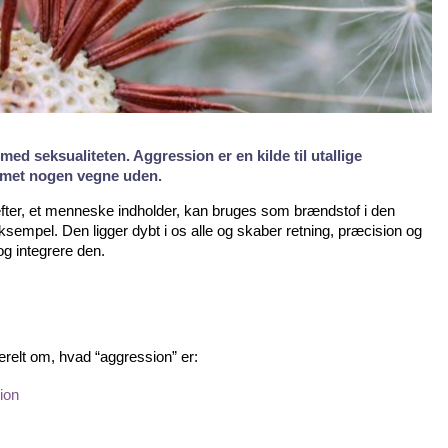
d seksualiteten. Aggression er en kilde til utallige
mmet nogen vegne uden.
 kræfter, et menneske indholder, kan bruges som brændstof i den
eksempel. Den ligger dybt i os alle og skaber retning, præcision og
og integrere den.
erelt om, hvad “aggression” er:
ion