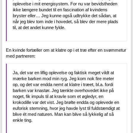
oplevelse i mit energisystem. For nu var bevidstheden
ikke længere bundet til en fascination af kvindens
bryster eller… Jeg kunne også udtrykke det sådan, at
når jeg blev tom inde i hovedet, så blev der mere plads
til, at det andet kunne fylde.
En kvinde fortæller om at klatre op i et træ efter en svømmetur
med partneren:
Ja, det var en liflig oplevelse og faktisk meget vildt at
mærke barken mod min ryg. Jeg kom nok fire meter
op, og det var endda nemt at klatre i træet, bl.a. fordi
barken var knastør. Jeg tænkte overhovedet ikke på
noget, fik impuls til at kravle som et øgledyr, en
krokodille var det vist. Jeg brølte endda og oplevede en
euforisk stemning, hvor jeg havde lyst til fuldstændigt at
blive ét med naturen. Man kan blive så lykkelig af så
enkle ting.