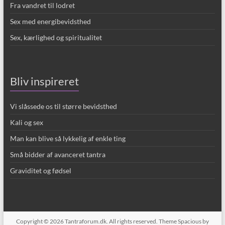
Fra vandret til lodret
Sex med energibevidsthed
Sex, kærlighed og spiritualitet
Bliv inspireret
Vi slåssede os til større bevidsthed
Kali og sex
Man kan blive så lykkelig af enkle ting
Små bidder af avanceret tantra
Graviditet og fødsel
Copyright © 2026
Tantraforum.dk
. All rights reserved. Theme
Spacious
by