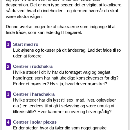
desperation. Det er den type begær, det er vigtigt at lokalisere,
så du ved, hvad du indeholder – og dermed hvornår du skal
være ekstra vågen.
Denne øvelse bruger tre af chakraerne som indgange til at
finde tråde, som kan lede dig til begæret.
1
Start med ro
Luk øjnene og fokuser på dit åndedrag. Lad det falde til ro
uden at forcere.
2
Centrer i rodchakra
Hvilke steder i dit liv har du foretaget valg og begået
handlinger, som har haft uheldige konsekvenser for dig?
Er der et mønster? Hvis ja, hvad driver mønstret?
3
Centrer i harachakra
Hvilke steder har din lyst (til sex, mad, livet, oplevelser
o.a.) en tendens til at gå i selvsving og være umulig at
tilfredsstille? Hvor kammer du over og bliver grådig?
4
Centrer i solar plexus
Er der steder, hvor du føler dig som noget ganske