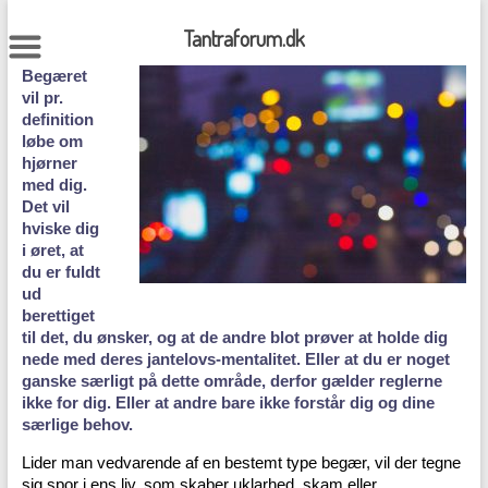
Skip
to
Tantraforum.dk
content
Begæret
vil pr.
definition
løbe om
hjørner
med dig.
Det vil
hviske dig
i øret, at
du er fuldt
ud
berettiget
til det, du ønsker, og at de andre blot prøver at holde dig
nede med deres jantelovs-mentalitet. Eller at du er noget
ganske særligt på dette område, derfor gælder reglerne
ikke for dig. Eller at andre bare ikke forstår dig og dine
særlige behov.
Lider man vedvarende af en bestemt type begær, vil der tegne
sig spor i ens liv, som skaber uklarhed, skam eller