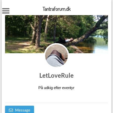
Skip
to
Tantraforum.dk
content
LetLoveRule
På udkig efter eventyr
Message