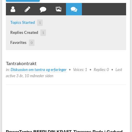
Topics Started
1
Replies Created
1
Favorites
0
Tantrakontrakt
in:
Diskussion om tantra og erfaringer
Voices: 1
Replies: 0
Last
active 3 år, 10 måneder siden
PowerTantra BEFRI DIN KRAFT, Tigerens Rede i Gedved