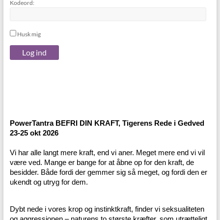
Kodeord:
Husk mig
Log ind
PowerTantra BEFRI DIN KRAFT, Tigerens Rede i Gedved
23-25 okt 2026
Vi har alle langt mere kraft, end vi aner. Meget mere end vi vil
være ved. Mange er bange for at åbne op for den kraft, de
besidder. Både fordi der gemmer sig så meget, og fordi den er
ukendt og utryg for dem.
Dybt nede i vores krop og instinktkraft, finder vi seksualiteten
og aggressionen – naturens to største kræfter, som utrætteligt