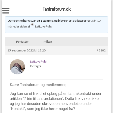
Skip
to
Tantraforum.dk
content
Dette emne har 0 svar og 1 stemme, og blev senest opdateret for
3 år, 10
måneder siden
af
LetLoveRule
.
Forfatter
Indlæg
15. september 2022 kl. 18:20
#2182
LetLoveRule
Deltager
Kære Tantraforum og medlemmer,
Jeg kan se et link til et oplæg på en tantrakontrakt under
artiklen “7 trin til tantrarelationen”. Dette link virker ikke
og jeg har desuden skrevet en henvendelse under
“Kontakt”, som jeg ikke hører noget fra?