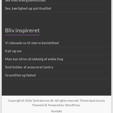
Sex med energibevidsthed
Sex, kærlighed og spiritualitet
Bliv inspireret
Vi slåssede os til større bevidsthed
Kali og sex
Man kan blive så lykkelig af enkle ting
Små bidder af avanceret tantra
Graviditet og fødsel
Copyright © 2026
Tantraforum.dk
. All rights reserved. Theme
Spacious
by
ThemeGrill. Powered by:
WordPress
.
Kontakt