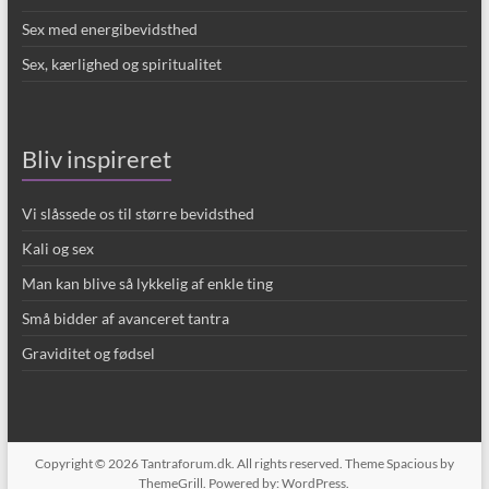
Sex med energibevidsthed
Sex, kærlighed og spiritualitet
Bliv inspireret
Vi slåssede os til større bevidsthed
Kali og sex
Man kan blive så lykkelig af enkle ting
Små bidder af avanceret tantra
Graviditet og fødsel
Copyright © 2026
Tantraforum.dk
. All rights reserved. Theme
Spacious
by
ThemeGrill. Powered by:
WordPress
.