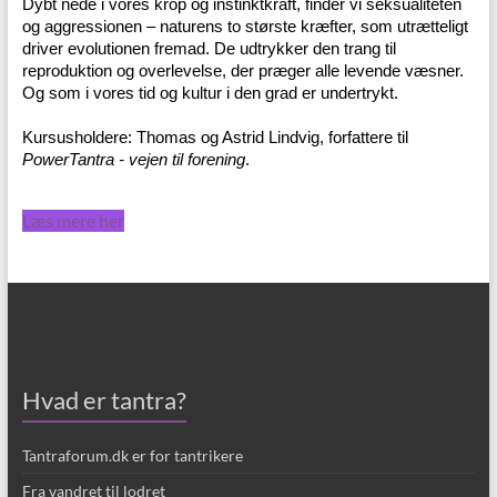
Dybt nede i vores krop og instinktkraft, finder vi seksualiteten
og aggressionen – naturens to største kræfter, som utrætteligt
driver evolutionen fremad. De udtrykker den trang til
reproduktion og overlevelse, der præger alle levende væsner.
Og som i vores tid og kultur i den grad er undertrykt.
Kursusholdere: Thomas og Astrid Lindvig, forfattere til
PowerTantra - vejen til forening
.
Læs mere her
Hvad er tantra?
Tantraforum.dk er for tantrikere
Fra vandret til lodret