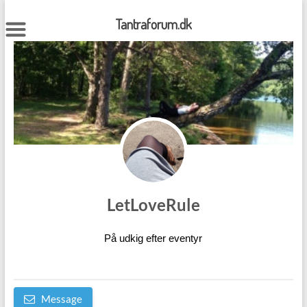
Skip
to
Tantraforum.dk
content
LetLoveRule
På udkig efter eventyr
Message