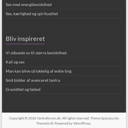
Sex med energibevidsthed
Sex, kærlighed og spiritualitet
Bliv inspireret
Vi slåssede os til større bevidsthed
Kali og sex
Man kan blive så lykkelig af enkle ting
Små bidder af avanceret tantra
Graviditet og fødsel
Copyright © 2026
Tantraforum.dk
. All rights reserved. Theme
Spacious
by
ThemeGrill. Powered by:
WordPress
.