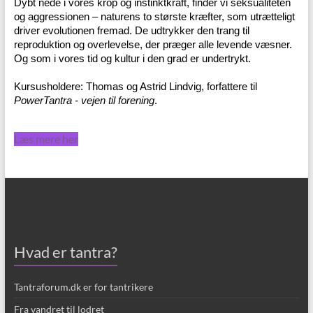
Dybt nede i vores krop og instinktkraft, finder vi seksualiteten
og aggressionen – naturens to største kræfter, som utrætteligt
driver evolutionen fremad. De udtrykker den trang til
reproduktion og overlevelse, der præger alle levende væsner.
Og som i vores tid og kultur i den grad er undertrykt.
Kursusholdere: Thomas og Astrid Lindvig, forfattere til
PowerTantra - vejen til forening
.
Læs mere her
Hvad er tantra?
Tantraforum.dk er for tantrikere
Fra vandret til lodret