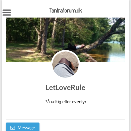
Skip
to
Tantraforum.dk
content
LetLoveRule
På udkig efter eventyr
Message