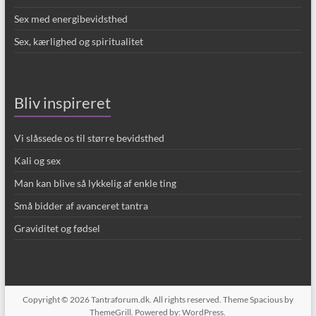
Sex med energibevidsthed
Sex, kærlighed og spiritualitet
Bliv inspireret
Vi slåssede os til større bevidsthed
Kali og sex
Man kan blive så lykkelig af enkle ting
Små bidder af avanceret tantra
Graviditet og fødsel
Copyright © 2026
Tantraforum.dk
. All rights reserved. Theme
Spacious
by
ThemeGrill. Powered by:
WordPress
.