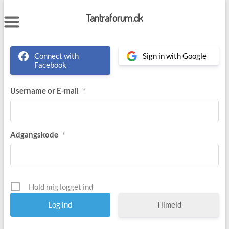
Skip
to
Tantraforum.dk
content
Connect with
Sign in with Google
Facebook
Username or E-mail
*
Adgangskode
*
Hold mig logget ind
Tilmeld