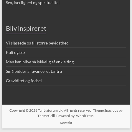
Sex, kærlighed og spiritualitet
Bliv inspireret
Vi slåssede os til større bevidsthed
Kali og sex
Man kan blive så lykkelig af enkle ting
Små bidder af avanceret tantra
Graviditet og fødsel
Copyright © 2026
Tantraforum.dk
. All rights reserved. Theme
Spacious
by
ThemeGrill. Powered by:
WordPress
.
Kontakt