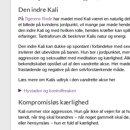
Den indre Kali
På
Tigerens Rede
har mødet med Kali været en naturlig del
et billede på kvindens jordpunkt, vil mange par møde hende
den indre Kali og med hvilken rolle, hendes kræfter kan spi
erfaringer, Tantraforum.dk beskriver Kalis natur og energi.
Den indre Kali kan dukke op spontant i forbindelse med sex,
inviterer det ubevidste på banen. Hun bor i jordpunktet, men
aggression og seksualitet med meditation og kærlighed. Alle 
bekendtskabet opstået ud af den vandrette akse. Her møde
frastødende og negative på den selvforstærkende måde.
Læs mere om Kalis udtryk i den vandrette akse her
▸
Hystaden og kontrolfreaken
Kompromisløs kærlighed
Kali rummer stor aggression. Hun går ikke af vejen for at hu
tændt, når ting skal forandres – når noget gammelt skal dø
eller hensynsløs – hun er fuld af kærlighed.