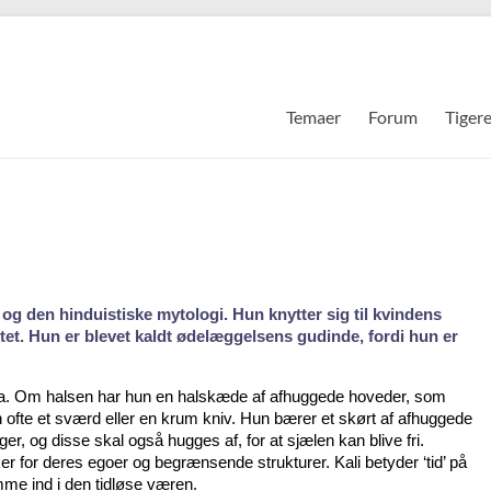
Temaer
Forum
Tiger
og den hinduistiske mytologi. Hun knytter sig til kvindens
tet. Hun er blevet kaldt ødelæggelsens gudinde, fordi hun er
a. Om halsen har hun en halskæde af afhuggede hoveder, som
n ofte et sværd eller en krum kniv. Hun bærer et skørt af afhuggede
 og disse skal også hugges af, for at sjælen kan blive fri.
r for deres egoer og begrænsende strukturer. Kali betyder ‘tid’ på
mme ind i den tidløse væren.