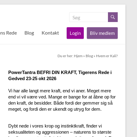
ens Rede
Blog
Kontakt
Login
Bliv medlem
Du er her:
Hjem
»
Blog
»
Hvem er Kali?
PowerTantra BEFRI DIN KRAFT, Tigerens Rede i
Gedved 23-25 okt 2026
Vi har alle langt mere kraft, end vi aner. Meget mere
end vi vil være ved. Mange er bange for at åbne op for
den kraft, de besidder. Både fordi der gemmer sig så
meget, og fordi den er ukendt og utryg for dem.
Dybt nede i vores krop og instinktkraft, finder vi
seksualiteten og aggressionen – naturens to største