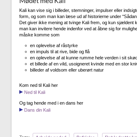
Mødet med Kali
Kali kan vise sig i billeder, stemninger, impulser eller indsi
form, og som man kan læse ud af historierne under “Sådan!
Det giver ikke mening at tvinge Kali frem, og kun sjældent 
man kan invitere hende indenfor ved at åbne sig for mulighe
måske komme som
en oplevelse af råstyrke
en impuls til at rive, bide og flå
en oplevelse af at kunne rumme hele verden i sit skø
et billede af en vild, usoigneret kvinde med en stor kni
billeder af voldsom eller uberørt natur
Kom ned til Kali her
▸
Ned til Kali
Og tag hende med i en dans her
▸
Dans din Kali
Tags: