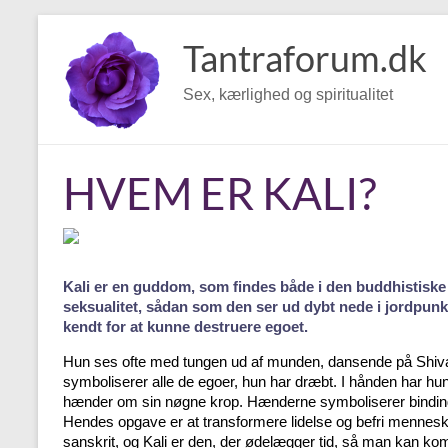
Skip
to
Tantraforum.dk
content
Sex, kærlighed og spiritualitet
HVEM ER KALI?
Kali er en guddom, som findes både i den buddhistiske 
seksualitet, sådan som den ser ud dybt nede i jordpunk
kendt for at kunne destruere egoet.
Hun ses ofte med tungen ud af munden, dansende på Shiv
symboliserer alle de egoer, hun har dræbt. I hånden har hu
hænder om sin nøgne krop. Hænderne symboliserer bindinger,
Hendes opgave er at transformere lidelse og befri menneske
sanskrit, og Kali er den, der ødelægger tid, så man kan ko