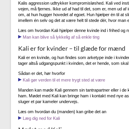
Kalis aggression udtrykker kompromisløshed. Kali ved instink
vejen, må fjernes. Ikke ud af had til det, som er, men ud a
om, at hun hugger hovedet af egoet. Hun hjælper én til at slip
imellem én selv og det at være helt til stede dér, hvor man e
Læs om hvordan Kali hjælper denne kvinde ind i frihed og 
▸
Man kan blive så lykkelig af så enkle ting
Kali er for kvinder – til glæde for mænd
Kali er en kvinde, og hun findes som arketype inde i kvinde
tager altså udgangspunkt i kvinden, det er hende, som skal
Sådan er det, hør hvorfor
▸
Kali gør verden til et mere trygt sted at være
Manden kan møde Kali gennem sin tantrapartner eller i de k
ham. Mødet med Kali kan bringe ham i kontakt med nye asp
sluger et par kameler undervejs.
Læs om hvordan du (manden) kan gribe det an
▸
Læg dig ned for Kali