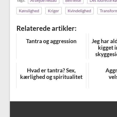
Arbejde nedad
Befrielse
Det lodrette k
Kønslighed
Kriger
Kvindelighed
Transfor
Relaterede artikler:
Tantra og aggression
Jeg har al
kigget 
skyggesi
Hvad er tantra? Sex,
Aggr
kærlighed og spiritualitet
vel