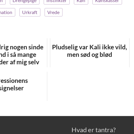
øn
Drengepige
Instinkter
Køn
Kønskasser
mation
Urkraft
Vrede
drig nogen sinde
Pludselig var Kali ikke vild,
ind i så mange
men sød og blød
der af mig selv
essionens
signelser
Hvad er tantra?