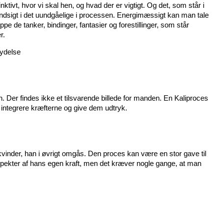
tivt, hvor vi skal hen, og hvad der er vigtigt. Og det, som står i
f indsigt i det uundgåelige i processen. Energimæssigt kan man tale
pe de tanker, bindinger, fantasier og forestillinger, som står
r.
nydelse
n. Der findes ikke et tilsvarende billede for manden. En Kaliproces
 integrere kræfterne og give dem udtryk.
vinder, han i øvrigt omgås. Den proces kan være en stor gave til
ekter af hans egen kraft, men det kræver nogle gange, at man