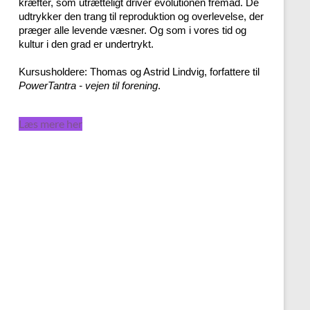
kræfter, som utrætteligt driver evolutionen fremad. De
udtrykker den trang til reproduktion og overlevelse, der
præger alle levende væsner. Og som i vores tid og
kultur i den grad er undertrykt.
Kursusholdere: Thomas og Astrid Lindvig, forfattere til
PowerTantra - vejen til forening
.
Læs mere her