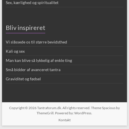
Sex, kærlighed og spiritualitet
Bliv inspireret
Vi slåssede os til større bevidsthed
Kali og sex
Man kan blive så lykkelig af enkle ting
Små bidder af avanceret tantra
Graviditet og fødsel
Copyright © 2026
Tantraforum.dk
. All rights reserved. Theme
Spacious
by
ThemeGrill. Powered by:
WordPress
.
Kontakt