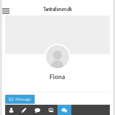
Skip
to
Tantraforum.dk
content
Fiona
Message