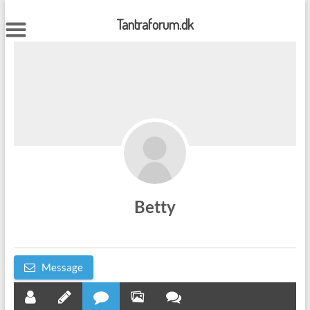
Skip
to
Tantraforum.dk
content
Betty
Message