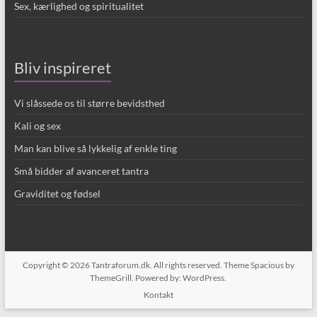
Sex, kærlighed og spiritualitet
Bliv inspireret
Vi slåssede os til større bevidsthed
Kali og sex
Man kan blive så lykkelig af enkle ting
Små bidder af avanceret tantra
Graviditet og fødsel
Copyright © 2026
Tantraforum.dk
. All rights reserved. Theme
Spacious
by
ThemeGrill. Powered by:
WordPress
.
Kontakt