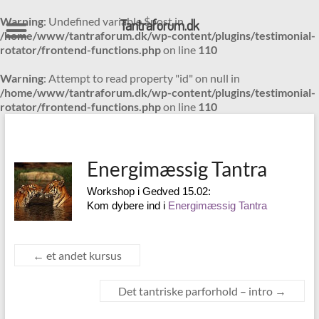
Warning
: Undefined variable $post in
Tantraforum.dk
/home/www/tantraforum.dk/wp-content/plugins/testimonial-
rotator/frontend-functions.php
on line
110
Warning
: Attempt to read property "id" on null in
/home/www/tantraforum.dk/wp-content/plugins/testimonial-
rotator/frontend-functions.php
on line
110
Skip
to
content
Energimæssig Tantra
Workshop i Gedved 15.02:
Kom dybere ind i
Energimæssig Tantra
←
et andet kursus
Det tantriske parforhold – intro
→