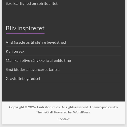
Sex, kærlighed og spiritualitet
Bliv inspireret
Vi slåssede os til større bevidsthed
Kali og sex
Man kan blive så lykkelig af enkle ting
Små bidder af avanceret tantra
Graviditet og fødsel
Copyright © 2026
Tantraforum.dk
. All rights reserved. Theme
Spacious
by
ThemeGrill. Powered by:
WordPress
.
Kontakt