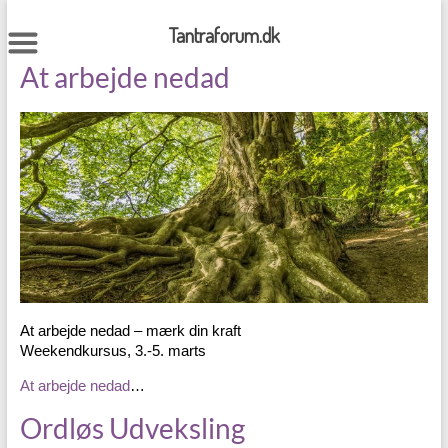
Skip
to
Tantraforum.dk
content
At arbejde nedad
At arbejde nedad – mærk din kraft
Weekendkursus, 3.-5. marts
At arbejde nedad
…
Ordløs Udveksling