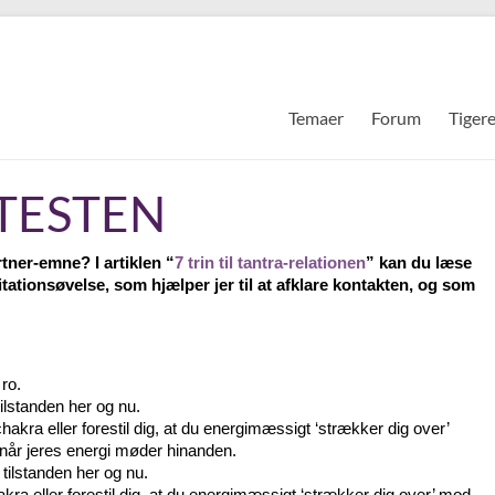
Temaer
Forum
Tiger
TESTEN
tner-emne? I artiklen “
7 trin til tantra-relationen
” kan du læse
ationsøvelse, som hjælper jer til at afklare kontakten, og som
ro.
lstanden her og nu.
a eller forestil dig, at du energimæssigt ‘strækker dig over’
når jeres energi møder hinanden.
ilstanden her og nu.
 eller forestil dig, at du energimæssigt ‘strækker dig over’ mod