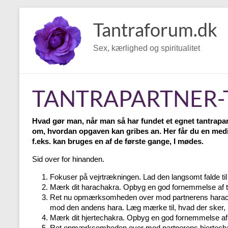
Skip
to
Tantraforum.dk
content
Sex, kærlighed og spiritualitet
TANTRAPARTNER-
Hvad gør man, når man så har fundet et egnet tantrapar
om, hvordan opgaven kan gribes an. Her får du en medit
f.eks. kan bruges en af de første gange, I mødes.
Sid over for hinanden.
Fokuser på vejrtrækningen. Lad den langsomt falde til 
Mærk dit harachakra. Opbyg en god fornemmelse af ti
Ret nu opmærksomheden over mod partnerens harachakr
mod den andens hara. Læg mærke til, hvad der sker, 
Mærk dit hjertechakra. Opbyg en god fornemmelse af t
Ret opmærksomheden over mod partnerens hjertechakra