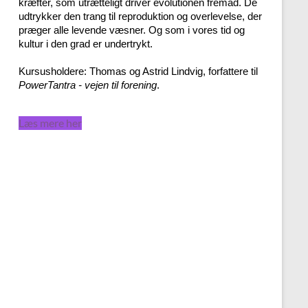
kræfter, som utrætteligt driver evolutionen fremad. De
udtrykker den trang til reproduktion og overlevelse, der
præger alle levende væsner. Og som i vores tid og
kultur i den grad er undertrykt.
Kursusholdere: Thomas og Astrid Lindvig, forfattere til
PowerTantra - vejen til forening
.
Læs mere her