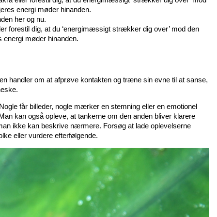
 jeres energi møder hinanden.
nden her og nu.
 forestil dig, at du ‘energimæssigt strækker dig over’ mod den
es energi møder hinanden.
 handler om at afprøve kontakten og træne sin evne til at sanse,
neske.
le får billeder, nogle mærker en stemning eller en emotionel
 Man kan også opleve, at tankerne om den anden bliver klarere
man ikke kan beskrive nærmere. Forsøg at lade oplevelserne
olke eller vurdere efterfølgende.