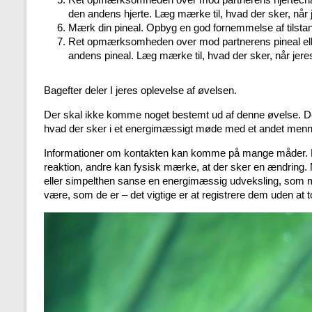
den andens hjerte. Læg mærke til, hvad der sker, når
Mærk din pineal. Opbyg en god fornemmelse af tilsta
Ret opmærksomheden over mod partnerens pineal eller
andens pineal. Læg mærke til, hvad der sker, når jer
Bagefter deler I jeres oplevelse af øvelsen.
Der skal ikke komme noget bestemt ud af denne øvelse. Den
hvad der sker i et energimæssigt møde med et andet men
Informationer om kontakten kan komme på mange måder. Nog
reaktion, andre kan fysisk mærke, at der sker en ændring.
eller simpelthen sanse en energimæssig udveksling, som 
være, som de er – det vigtige er at registrere dem uden at t