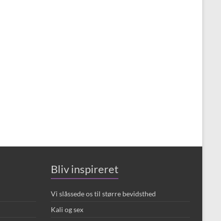
Bliv inspireret
Vi slåssede os til større bevidsthed
Kali og sex