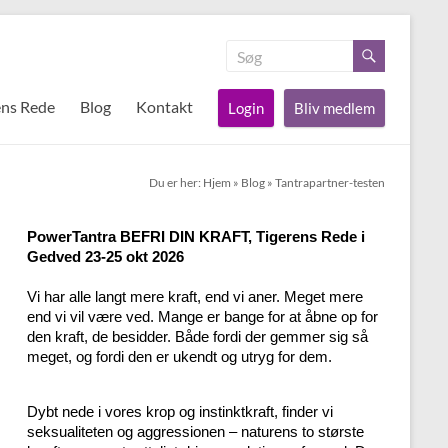
ens Rede
Blog
Kontakt
Login
Bliv medlem
Du er her:
Hjem
»
Blog
»
Tantrapartner-testen
PowerTantra BEFRI DIN KRAFT, Tigerens Rede i
Gedved 23-25 okt 2026
Vi har alle langt mere kraft, end vi aner. Meget mere
end vi vil være ved. Mange er bange for at åbne op for
den kraft, de besidder. Både fordi der gemmer sig så
meget, og fordi den er ukendt og utryg for dem.
Dybt nede i vores krop og instinktkraft, finder vi
seksualiteten og aggressionen – naturens to største