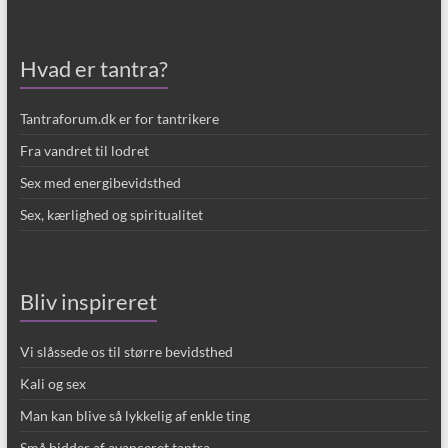
Hvad er tantra?
Tantraforum.dk er for tantrikere
Fra vandret til lodret
Sex med energibevidsthed
Sex, kærlighed og spiritualitet
Bliv inspireret
Vi slåssede os til større bevidsthed
Kali og sex
Man kan blive så lykkelig af enkle ting
Små bidder af avanceret tantra