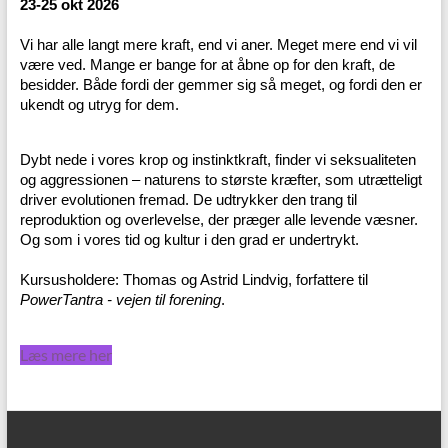
23-25 okt 2026
Vi har alle langt mere kraft, end vi aner. Meget mere end vi vil
være ved. Mange er bange for at åbne op for den kraft, de
besidder. Både fordi der gemmer sig så meget, og fordi den er
ukendt og utryg for dem.
Dybt nede i vores krop og instinktkraft, finder vi seksualiteten
og aggressionen – naturens to største kræfter, som utrætteligt
driver evolutionen fremad. De udtrykker den trang til
reproduktion og overlevelse, der præger alle levende væsner.
Og som i vores tid og kultur i den grad er undertrykt.
Kursusholdere: Thomas og Astrid Lindvig, forfattere til
PowerTantra - vejen til forening
.
Læs mere her