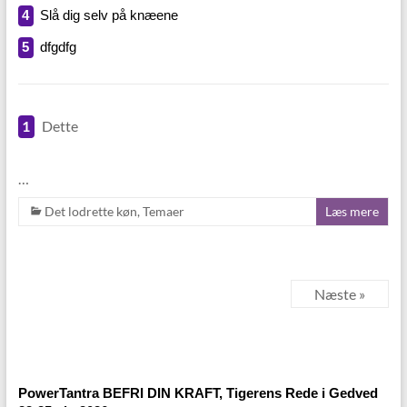
4
Slå dig selv på knæene
5
dfgdfg
1
Dette
…
Det lodrette køn
,
Temaer
Læs mere
Næste »
PowerTantra BEFRI DIN KRAFT, Tigerens Rede i Gedved