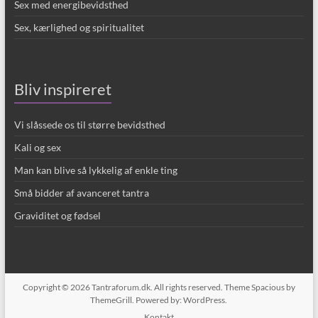
Sex med energibevidsthed
Sex, kærlighed og spiritualitet
Bliv inspireret
Vi slåssede os til større bevidsthed
Kali og sex
Man kan blive så lykkelig af enkle ting
Små bidder af avanceret tantra
Graviditet og fødsel
Copyright © 2026
Tantraforum.dk
. All rights reserved. Theme
Spacious
by
ThemeGrill. Powered by:
WordPress
.
Kontakt