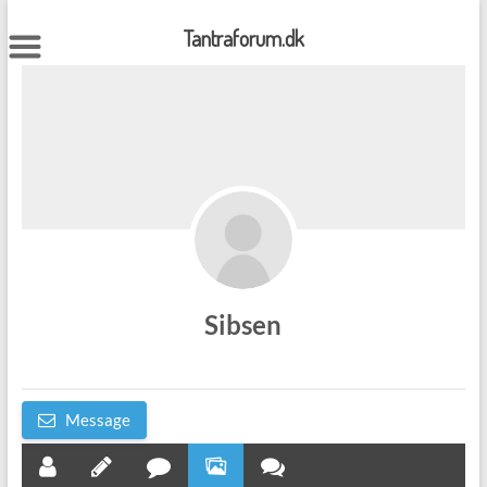
Skip
to
Tantraforum.dk
content
Sibsen
Message