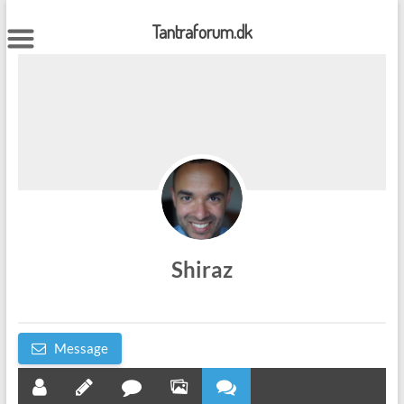
Skip
to
Tantraforum.dk
content
Shiraz
Message