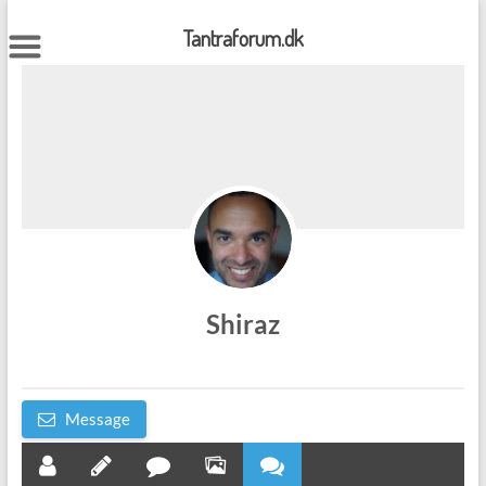
Skip
to
Tantraforum.dk
content
Shiraz
Message