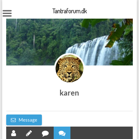
Skip
to
Tantraforum.dk
content
karen
Message