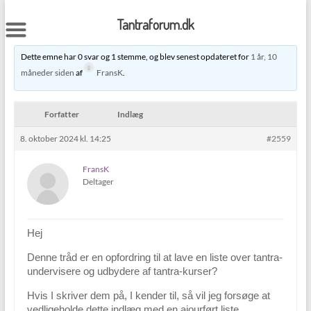
Skip
to
Tantraforum.dk
content
Dette emne har 0 svar og 1 stemme, og blev senest opdateret for
1 år, 10
måneder siden
af
FransK
.
Forfatter
Indlæg
8. oktober 2024 kl. 14:25
#2559
FransK
Deltager
Hej
Denne tråd er en opfordring til at lave en liste over tantra-
undervisere og udbydere af tantra-kurser?
Hvis I skriver dem på, I kender til, så vil jeg forsøge at
vedligeholde dette indlæg med en ajourført liste.