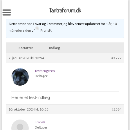
Skip
to
Tantraforum.dk
content
Dette emne har 1 svar og 2 stemmer, og blev senest opdateret for
1 år, 10
måneder siden
af
FransK
.
Forfatter
Indlæg
7. januar 2020 kl. 13:54
#1777
Testbrugeren
Deltager
Her er et test-indlæg
10. oktober 2024 kl. 10:55
#2564
FransK
Deltager