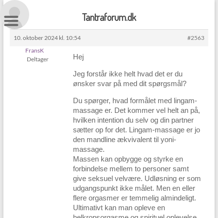
Skip
to
Tantraforum.dk
content
10. oktober 2024 kl. 10:54
#2563
FransK
Hej
Deltager
Jeg forstår ikke helt hvad det er du
ønsker svar på med dit spørgsmål?
Du spørger, hvad formålet med lingam-
massage er. Det kommer vel helt an på,
hvilken intention du selv og din partner
sætter op for det. Lingam-massage er jo
den mandline ækvivalent til yoni-
massage.
Massen kan opbygge og styrke en
forbindelse mellem to personer samt
give seksuel velvære. Udløsning er som
udgangspunkt ikke målet. Men en eller
flere orgasmer er temmelig almindeligt.
Ultimativt kan man opleve en
helkropsorgasme og spirituel oplevelse.