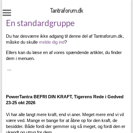
Skip
to
Tantraforum.dk
content
En standardgruppe
Du har desværre ikke adgang til denne del af Tantraforum.dk,
måske du skulle
melde dig ind
?
Ellers kan du læse en af vores spændende artikler, du finder
dem i menuen.
…
PowerTantra BEFRI DIN KRAFT, Tigerens Rede i Gedved
23-25 okt 2026
Vi har alle langt mere kraft, end vi aner. Meget mere end vi vil
være ved. Mange er bange for at åbne op for den kraft, de
besidder. Både fordi der gemmer sig så meget, og fordi den er
ukendt og utryg for dem.