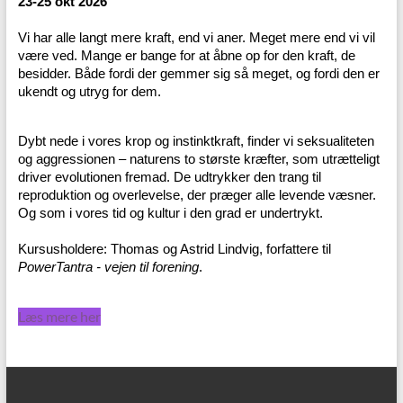
23-25 okt 2026
Vi har alle langt mere kraft, end vi aner. Meget mere end vi vil
være ved. Mange er bange for at åbne op for den kraft, de
besidder. Både fordi der gemmer sig så meget, og fordi den er
ukendt og utryg for dem.
Dybt nede i vores krop og instinktkraft, finder vi seksualiteten
og aggressionen – naturens to største kræfter, som utrætteligt
driver evolutionen fremad. De udtrykker den trang til
reproduktion og overlevelse, der præger alle levende væsner.
Og som i vores tid og kultur i den grad er undertrykt.
Kursusholdere: Thomas og Astrid Lindvig, forfattere til
PowerTantra - vejen til forening
.
Læs mere her