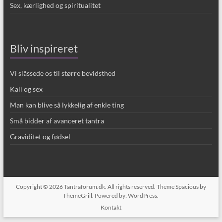
Sex, kærlighed og spiritualitet
Bliv inspireret
Vi slåssede os til større bevidsthed
Kali og sex
Man kan blive så lykkelig af enkle ting
Små bidder af avanceret tantra
Graviditet og fødsel
Copyright © 2026
Tantraforum.dk
. All rights reserved. Theme
Spacious
by
ThemeGrill. Powered by:
WordPress
.
Kontakt