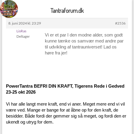
Skip
to
Tantraforum.dk
content
8. juni 2024 kl. 23:29
#2536
LisRas
Vi er et par I den modne alder, som godt
Deltager
kunne tænke os samvær med andre par
til udvikling af tantrauniverset! Lad os
høre fra jer!
PowerTantra BEFRI DIN KRAFT, Tigerens Rede i Gedved
23-25 okt 2026
Vi har alle langt mere kraft, end vi aner. Meget mere end vi vil
være ved. Mange er bange for at åbne op for den kraft, de
besidder. Både fordi der gemmer sig så meget, og fordi den er
ukendt og utryg for dem.