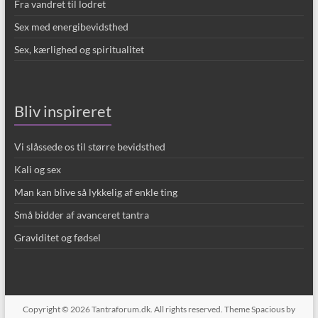
Fra vandret til lodret
Sex med energibevidsthed
Sex, kærlighed og spiritualitet
Bliv inspireret
Vi slåssede os til større bevidsthed
Kali og sex
Man kan blive så lykkelig af enkle ting
Små bidder af avanceret tantra
Graviditet og fødsel
Copyright © 2026
Tantraforum.dk
. All rights reserved. Theme
Spacious
by