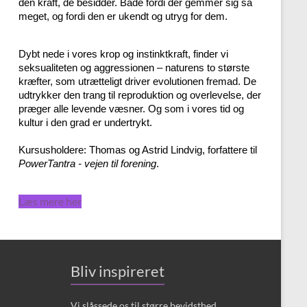
den kraft, de besidder. Både fordi der gemmer sig så
meget, og fordi den er ukendt og utryg for dem.
Dybt nede i vores krop og instinktkraft, finder vi
seksualiteten og aggressionen – naturens to største
kræfter, som utrætteligt driver evolutionen fremad. De
udtrykker den trang til reproduktion og overlevelse, der
præger alle levende væsner. Og som i vores tid og
kultur i den grad er undertrykt.
Kursusholdere: Thomas og Astrid Lindvig, forfattere til
PowerTantra - vejen til forening
.
Læs mere her
Bliv inspireret
Vi slåssede os til større bevidsthed