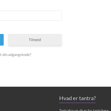
Tilmeld
t din adgangskode?
Hvad er tantra?
Tantraforum.dk er for tantrikere