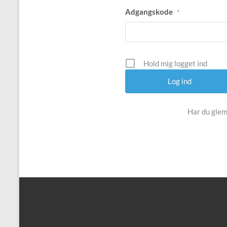
Adgangskode
*
Hold mig logget ind
Har du glem