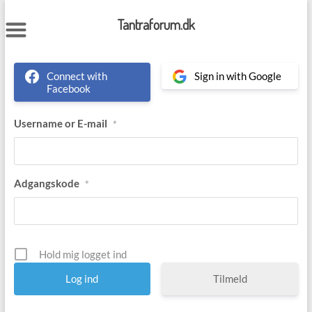
Skip
to
Tantraforum.dk
content
Connect with
Sign in with Google
Facebook
Username or E-mail
*
Adgangskode
*
Hold mig logget ind
Tilmeld